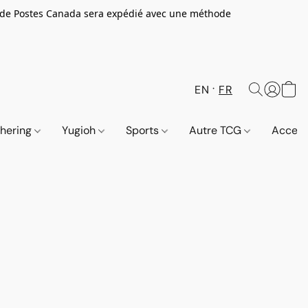
 de Postes Canada sera expédié avec une méthode
EN
FR
thering
Yugioh
Sports
Autre TCG
Access