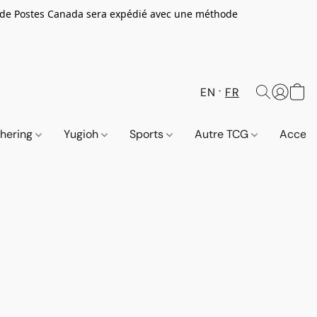
 de Postes Canada sera expédié avec une méthode
EN
FR
thering
Yugioh
Sports
Autre TCG
Access