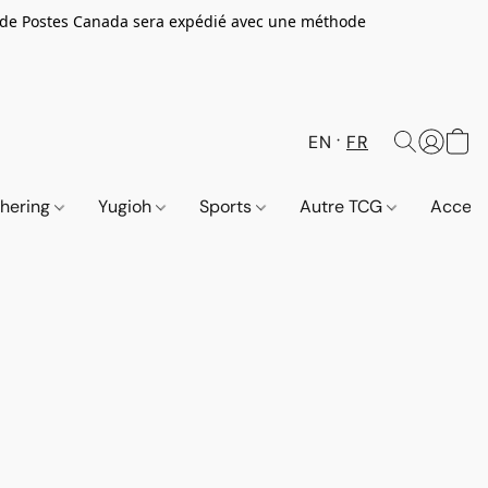
 de Postes Canada sera expédié avec une méthode
EN
FR
thering
Yugioh
Sports
Autre TCG
Access