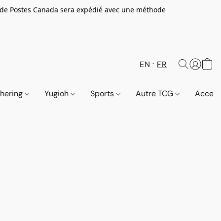
 de Postes Canada sera expédié avec une méthode
EN
FR
thering
Yugioh
Sports
Autre TCG
Access