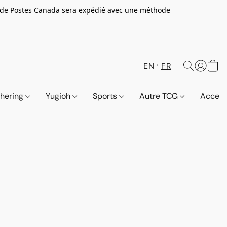
 de Postes Canada sera expédié avec une méthode
EN
FR
thering
Yugioh
Sports
Autre TCG
Access