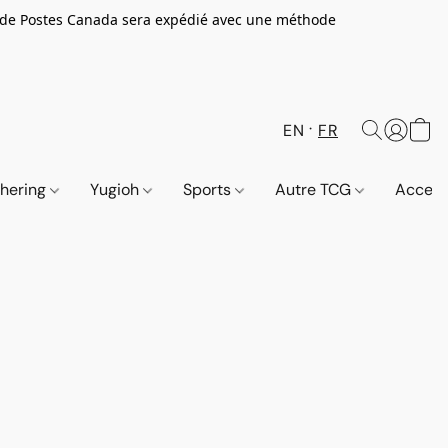
 de Postes Canada sera expédié avec une méthode
EN
FR
thering
Yugioh
Sports
Autre TCG
Access