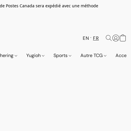
 de Postes Canada sera expédié avec une méthode
EN
FR
thering
Yugioh
Sports
Autre TCG
Access