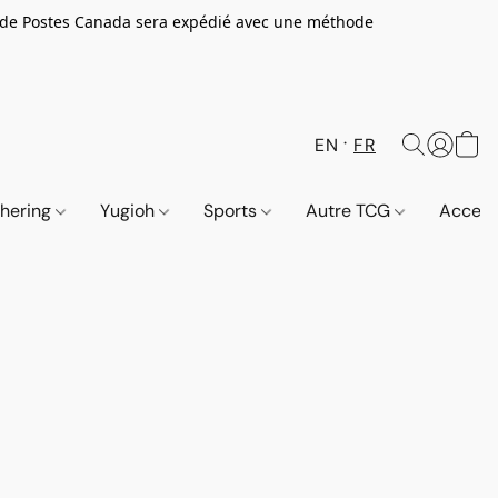
 de Postes Canada sera expédié avec une méthode
EN
FR
thering
Yugioh
Sports
Autre TCG
Access