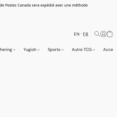
 de Postes Canada sera expédié avec une méthode
EN
FR
thering
Yugioh
Sports
Autre TCG
Access